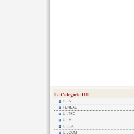
Le Categorie UIL
UILA
FENEAL
UILTEC
UILM
UILCA
UILCOM