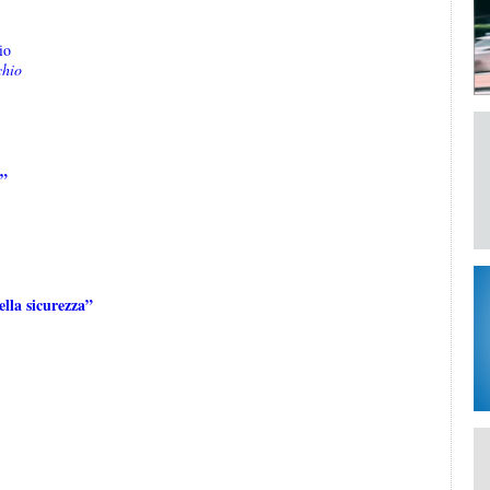
io
chio
o”
ella sicurezza”