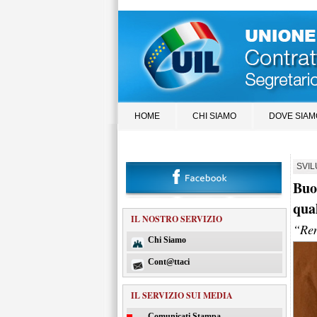
HOME
CHI SIAMO
DOVE SIAM
SVI
Buo
qual
IL NOSTRO SERVIZIO
“Ren
Chi Siamo
Cont@ttaci
IL SERVIZIO SUI MEDIA
Comunicati Stampa