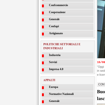
Confcommercio
Cooperazione
Generale
Confapi
Artigianato
POLITICHE SETTORIALI E
INDUSTRIALI
Industria
Servizi
15/0
“Oggi 
Impresa 4.0
in sed
e lice
APPALTI
CON
Europa
Buo
Normative Nazionali
lasc
Generale