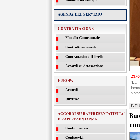
.
AGENDA DEL SERVIZIO
CONTRATTAZIONE
Modello Contrattuale
Contratti nazionali
Contrattazione II livello
Accordi su detassazione
23/
EUROPA
“La r
inves
Accordi
sisma
Direttive
INDU
ACCORDI SU RAPPRESENTATIVITA'
Buo
E RAPPRESENTANZA
min
Confindustria
Confservizi