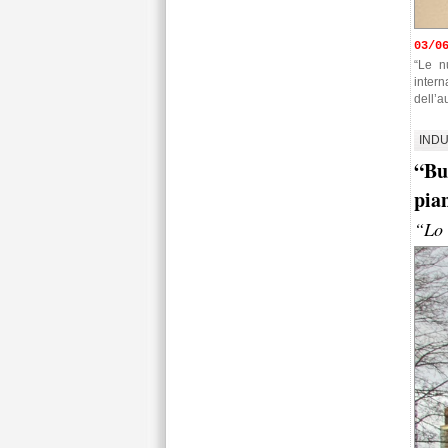
03/0
“Le n
intern
dell’a
INDU
“Bu
pia
“Lo 