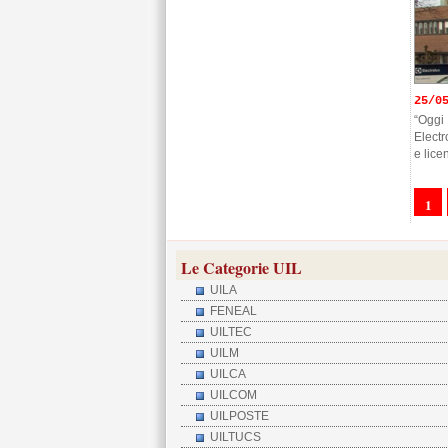
25/0
“Oggi
Electr
e lice
1
Le Categorie UIL
UILA
FENEAL
UILTEC
UILM
UILCA
UILCOM
UILPOSTE
UILTUCS