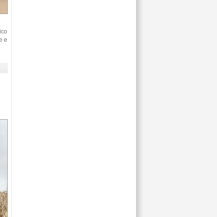
ico
e e