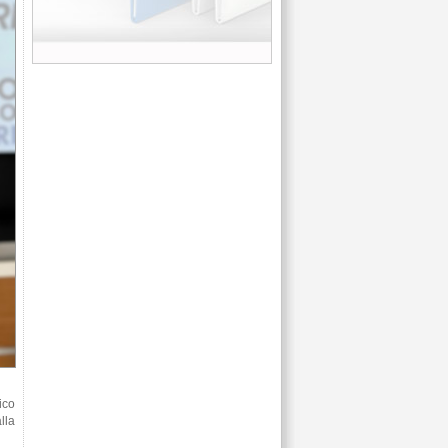
ico
lla