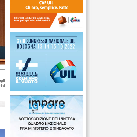
gli
 dal