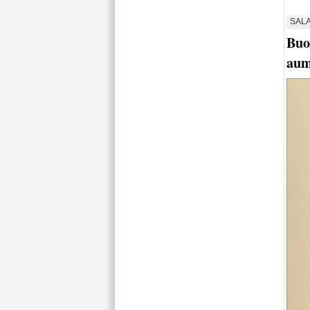
SALA
Buo
aum