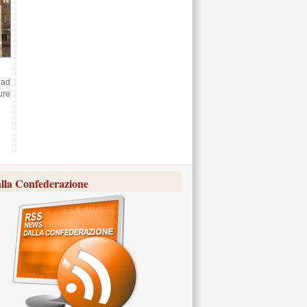
 ad
ure
lla Confederazione