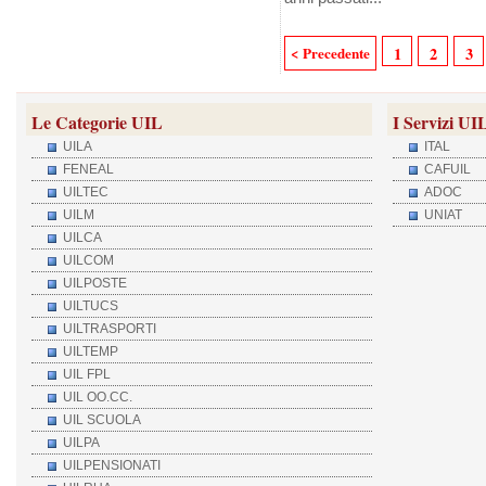
< Precedente
1
2
3
Le Categorie UIL
I Servizi UI
UILA
ITAL
FENEAL
CAFUIL
UILTEC
ADOC
UILM
UNIAT
UILCA
UILCOM
UILPOSTE
UILTUCS
UILTRASPORTI
UILTEMP
UIL FPL
UIL OO.CC.
UIL SCUOLA
UILPA
UILPENSIONATI