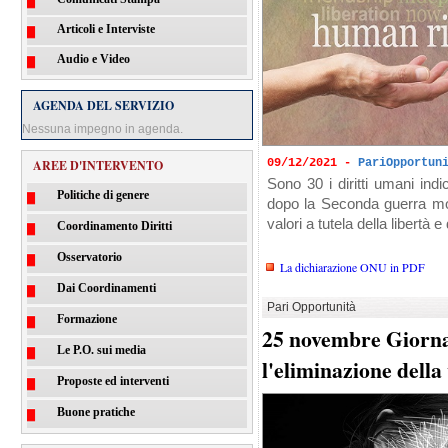
Articoli e Interviste
Audio e Video
AGENDA DEL SERVIZIO
Nessuna impegno in agenda.
09/12/2021 -
PariOpportun
AREE D'INTERVENTO
Sono 30 i diritti umani indi
Politiche di genere
dopo la Seconda guerra mond
valori a tutela della libertà e 
Coordinamento Diritti
Osservatorio
La dichiarazione ONU in PDF
Dai Coordinamenti
Pari Opportunità
Formazione
25 novembre Giorna
Le P.O. sui media
l'eliminazione della
Proposte ed interventi
Buone pratiche