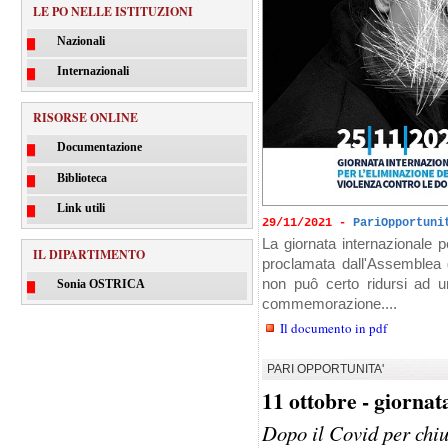
LE PO NELLE ISTITUZIONI
Nazionali
Internazionali
RISORSE ONLINE
Documentazione
Biblioteca
Link utili
29/11/2021 -
PariOpportuni
La giornata internazionale p
IL DIPARTIMENTO
proclamata dall'Assemblea g
non puô certo ridursi ad 
Sonia OSTRICA
commemorazione....
Il documento in pdf
PARI OPPORTUNITA'
11 ottobre - giornat
Dopo il Covid per chiu