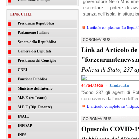
governatore Nello Musumeci
esercitare il potere di avv
LINK UTILI
stanza nell´isola, in situazi
Presidenza Repubblica
L´articolo completo su "La Repubbl
Parlamento Italiano
CORONAVIRUS
Senato della Repubblica
Link ad Articolo de
Camera dei Deputati
"forzearmatenews.al
Presidenza del Consiglio
Polizia di Stato, 237 a
CNEL
Funzione Pubblica
04/04/2020 -
Sindacato
Ministero dell'Interno
"Sono 237 gli agenti di Poli
M.E.F. (ex Tesoro)
coronavirus dall´inizio dell´
L´articolo completo su "https:/
M.E.F. (Dip. Finanze)
INAIL
COIRONAVIRUS
INPDAP
Opuscolo COVID-19
INPS
Pubblicato dal Ministe