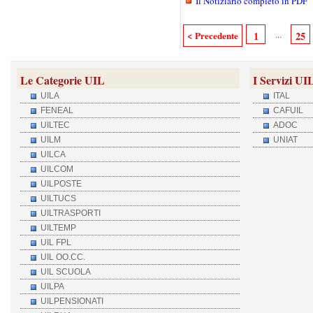
Il Notiziario completo in PDF
...
< Precedente
1
25
Le Categorie UIL
I Servizi UI
UILA
ITAL
FENEAL
CAFUIL
UILTEC
ADOC
UILM
UNIAT
UILCA
UILCOM
UILPOSTE
UILTUCS
UILTRASPORTI
UILTEMP
UIL FPL
UIL OO.CC.
UIL SCUOLA
UILPA
UILPENSIONATI