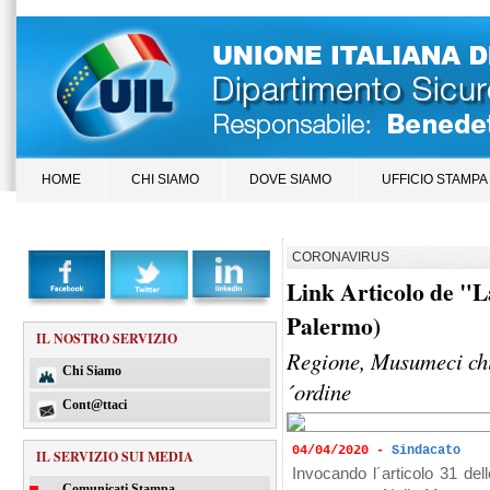
HOME
CHI SIAMO
DOVE SIAMO
UFFICIO STAMPA
CORONAVIRUS
Link Articolo de "L
Palermo)
IL NOSTRO SERVIZIO
Regione, Musumeci chie
Chi Siamo
´ordine
Cont@ttaci
04/04/2020 -
Sindacato
IL SERVIZIO SUI MEDIA
Invocando l´articolo 31 dello
Comunicati Stampa