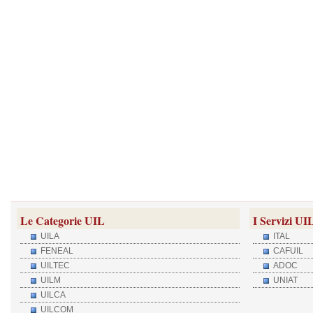
Le Categorie UIL
I Servizi UI
UILA
ITAL
FENEAL
CAFUIL
UILTEC
ADOC
UILM
UNIAT
UILCA
UILCOM