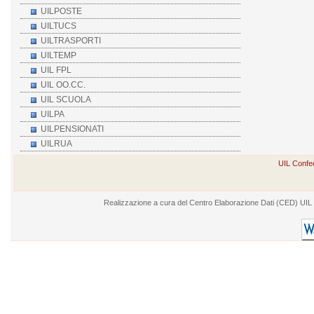
UILPOSTE
UILTUCS
UILTRASPORTI
UILTEMP
UIL FPL
UIL OO.CC.
UIL SCUOLA
UILPA
UILPENSIONATI
UILRUA
UIL Confed
Realizzazione a cura del Centro Elaborazione Dati (CED) UIL - V