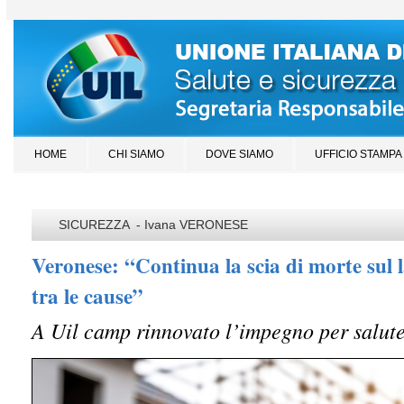
HOME
CHI SIAMO
DOVE SIAMO
UFFICIO STAMPA
SICUREZZA - Ivana VERONESE
Veronese: “Continua la scia di morte sul l
tra le cause”
A Uil camp rinnovato l’impegno per salute 