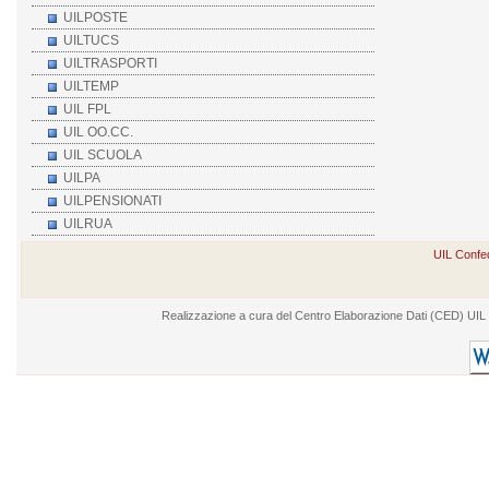
UILPOSTE
UILTUCS
UILTRASPORTI
UILTEMP
UIL FPL
UIL OO.CC.
UIL SCUOLA
UILPA
UILPENSIONATI
UILRUA
UIL Confed
Realizzazione a cura del Centro Elaborazione Dati (CED) UIL - V