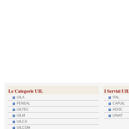
Le Categorie UIL
I Servizi UI
UILA
ITAL
FENEAL
CAFUIL
UILTEC
ADOC
UILM
UNIAT
UILCA
UILCOM