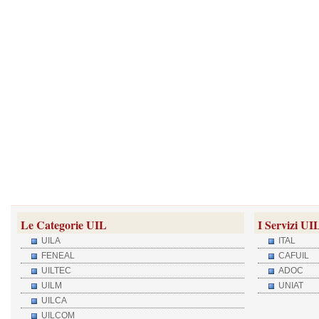
Le Categorie UIL
I Servizi UI
UILA
ITAL
FENEAL
CAFUIL
UILTEC
ADOC
UILM
UNIAT
UILCA
UILCOM