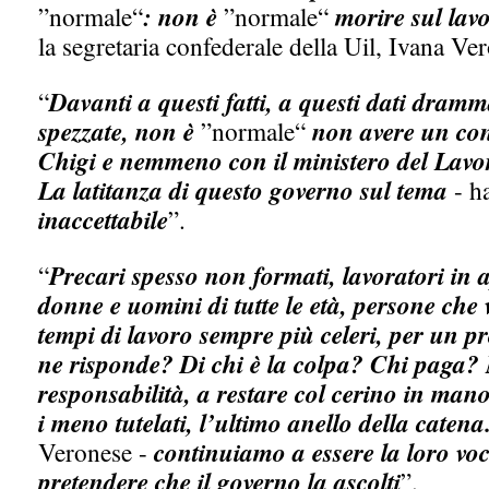
”normale“
: non è
”normale“
morire sul lav
la segretaria confederale della Uil, Ivana Ve
“
Davanti a questi fatti, a questi dati dramma
spezzate, non è
”normale“
non avere un con
Chigi e nemmeno con il ministero del Lavoro
La latitanza di questo governo sul tema
- h
inaccettabile
”.
“
Precari spesso non formati, lavoratori in 
donne e uomini di tutte le età, persone che
tempi di lavoro sempre più celeri, per un pr
ne risponde? Di chi è la colpa? Chi paga? N
responsabilità, a restare col cerino in man
i meno tutelati, l’ultimo anello della catena
Veronese -
continuiamo a essere la loro vo
pretendere che il governo la ascolti
”.