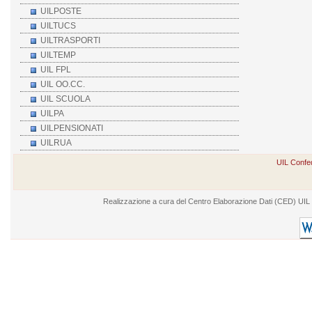
UILPOSTE
UILTUCS
UILTRASPORTI
UILTEMP
UIL FPL
UIL OO.CC.
UIL SCUOLA
UILPA
UILPENSIONATI
UILRUA
UIL Confed
Realizzazione a cura del Centro Elaborazione Dati (CED) UIL - V