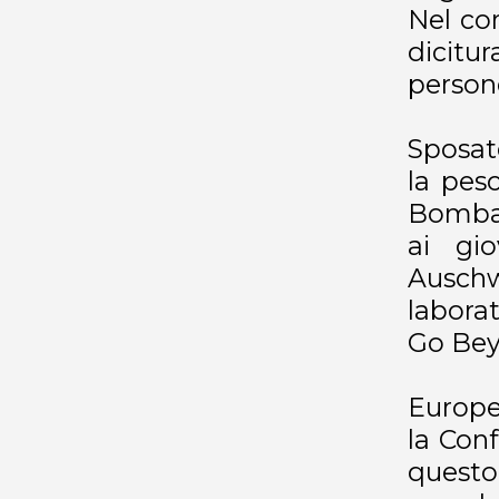
Nel cor
dicitur
persone
Sposat
la pesc
Bombar
ai gi
Ausch
labora
Go Bey
Europei
la Con
questo