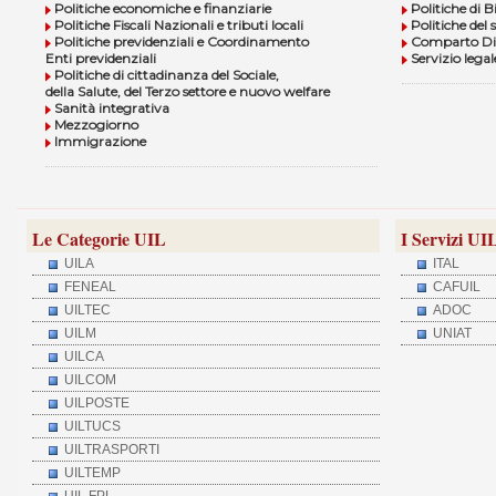
Politiche economiche e finanziarie
Politiche di B
Politiche Fiscali Nazionali e tributi locali
Politiche del 
Politiche previdenziali e Coordinamento
Comparto Dif
Enti previdenziali
Servizio legal
Politiche di cittadinanza del Sociale,
della Salute, del Terzo settore e nuovo welfare
Sanità integrativa
Mezzogiorno
Immigrazione
Le Categorie UIL
I Servizi UI
UILA
ITAL
FENEAL
CAFUIL
UILTEC
ADOC
UILM
UNIAT
UILCA
UILCOM
UILPOSTE
UILTUCS
UILTRASPORTI
UILTEMP