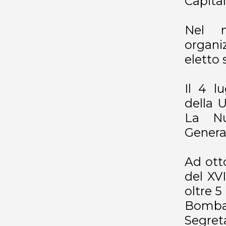
Capital
Nel n
organiz
eletto 
Il 4 l
della 
La Nu
General
Ad otto
del XV
oltre 5
Bombar
Segret