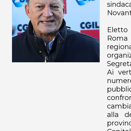
sindac
Novanta
Eletto
Roma e
region
organi
Segreta
Ai ver
numero
pubblic
confron
cambiam
alla d
provin