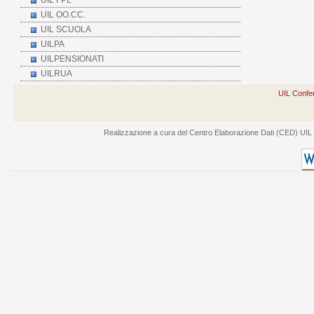
UIL FPL
UIL OO.CC.
UIL SCUOLA
UILPA
UILPENSIONATI
UILRUA
UIL Confed
Realizzazione a cura del Centro Elaborazione Dati (CED) UIL - V