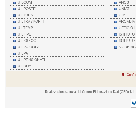
UILCOM
ANCS
UILPOSTE
UNIAT
UILTUCS
UIM
UILTRASPORTI
ARCADIA 
UILTEMP
UFFICIO 
UIL FPL
ISTITUTO
UIL OO.CC.
ISTITUTO
UIL SCUOLA
MOBBING 
UILPA
UILPENSIONATI
UILRUA
UIL Confed
Realizzazione a cura del Centro Elaborazione Dati (CED) UIL - V