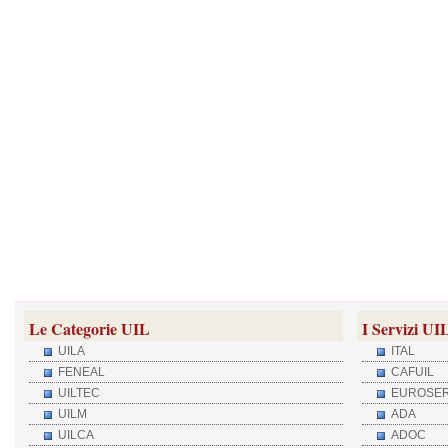
Le Categorie UIL
I Servizi UI
UILA
ITAL
FENEAL
CAFUIL
UILTEC
EUROSER
UILM
ADA
UILCA
ADOC