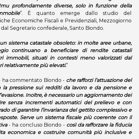
Imu profondamente diverse, solo in funzione della
immobile
”. È quanto emerge dallo studio del
tiche Economiche Fiscali e Previdenziali, Mezzogiorno
o dal Segretario confederale, Santo Biondo.
un sistema catastale obsoleto: in molte aree urbane,
gio continuano a beneficiare di rendite catastali
i immobili, situati in contesti meno valorizzati dal
ri relativamente più elevati.
”
- ha commentato Biondo -
che rafforzi l’attuazione del
ca la pressione sui redditi da lavoro e da pensione e
l’evasione. Inoltre, è necessario un aggiornamento dei
nire senza incrementi automatici del prelievo e con
do di garantire l’invarianza del gettito complessivo e
 esposte. Serve un sistema fiscale più coerente con il
tiva
- ha concluso Biondo -
così da rafforzare la fiducia
scita economica e costruire comunità più inclusive e