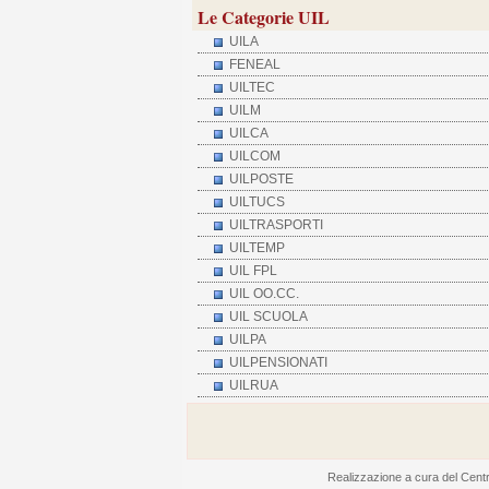
Le Categorie UIL
UILA
FENEAL
UILTEC
UILM
UILCA
UILCOM
UILPOSTE
UILTUCS
UILTRASPORTI
UILTEMP
UIL FPL
UIL OO.CC.
UIL SCUOLA
UILPA
UILPENSIONATI
UILRUA
Realizzazione a cura del Centro