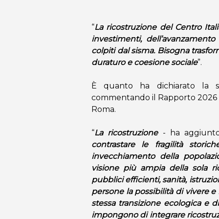
“
La ricostruzione del Centro Ital
investimenti, dell’avanzamento 
colpiti dal sisma. Bisogna trasfo
duraturo e coesione sociale
”.
È quanto ha dichiarato la s
commentando il Rapporto 2026 sul
Roma.
“
La ricostruzione
- ha aggiun
contrastare le fragilità stor
invecchiamento della popolazio
visione più ampia della sola ric
pubblici efficienti, sanità, istruz
persone la possibilità di vivere e
stessa transizione ecologica e di
impongono di integrare ricostruzi