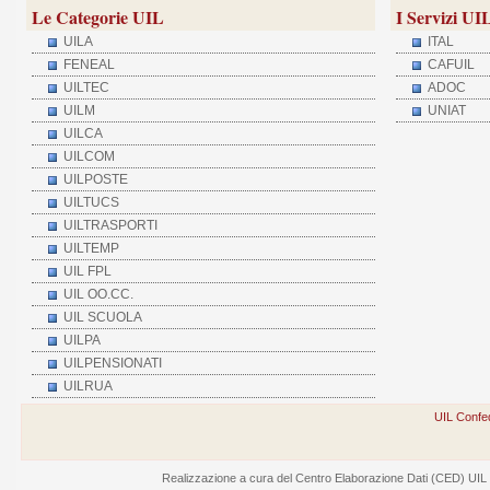
Le Categorie UIL
I Servizi UI
UILA
ITAL
FENEAL
CAFUIL
UILTEC
ADOC
UILM
UNIAT
UILCA
UILCOM
UILPOSTE
UILTUCS
UILTRASPORTI
UILTEMP
UIL FPL
UIL OO.CC.
UIL SCUOLA
UILPA
UILPENSIONATI
UILRUA
UIL Confed
Realizzazione a cura del Centro Elaborazione Dati (CED) UIL - V