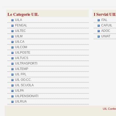
Le Categorie UIL
I Servizi UI
UILA
ITAL
FENEAL
CAFUIL
UILTEC
ADOC
UILM
UNIAT
UILCA
UILCOM
UILPOSTE
UILTUCS
UILTRASPORTI
UILTEMP
UIL FPL
UIL OO.CC.
UIL SCUOLA
UILPA
UILPENSIONATI
UILRUA
UIL Confed