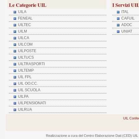
Le Categorie UIL
I Servizi UI
UILA
ITAL
FENEAL
CAFUIL
UILTEC
ADOC
UILM
UNIAT
UILCA
UILCOM
UILPOSTE
UILTUCS
UILTRASPORTI
UILTEMP
UIL FPL
UIL OO.CC.
UIL SCUOLA
UILPA
UILPENSIONATI
UILRUA
UIL Confed
Realizzazione a cura del Centro Elaborazione Dati (CED) UIL - V