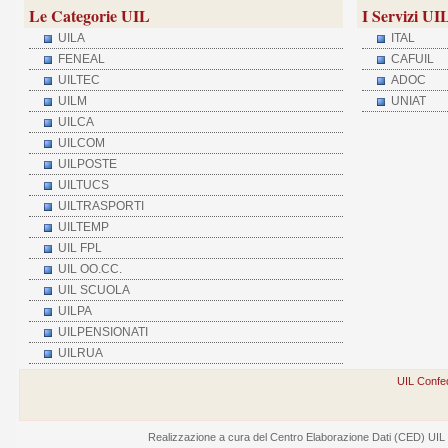
Le Categorie UIL
I Servizi UI
UILA
ITAL
FENEAL
CAFUIL
UILTEC
ADOC
UILM
UNIAT
UILCA
UILCOM
UILPOSTE
UILTUCS
UILTRASPORTI
UILTEMP
UIL FPL
UIL OO.CC.
UIL SCUOLA
UILPA
UILPENSIONATI
UILRUA
UIL Confed
Realizzazione a cura del Centro Elaborazione Dati (CED) UIL - V