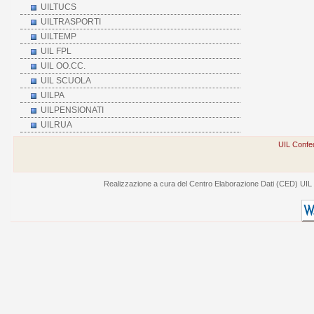
UILTUCS
UILTRASPORTI
UILTEMP
UIL FPL
UIL OO.CC.
UIL SCUOLA
UILPA
UILPENSIONATI
UILRUA
UIL Confed
Realizzazione a cura del Centro Elaborazione Dati (CED) UIL - V