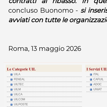
contratti al ribasso. In que
concluso Buonomo -
si inser
avviati con tutte le organizzazi
Roma, 13 maggio 2026
Le Categorie UIL
I Servizi UI
UILA
ITAL
FENEAL
CAFUIL
UILTEC
ADOC
UILM
UNIAT
UILCA
UILCOM
UILPOSTE