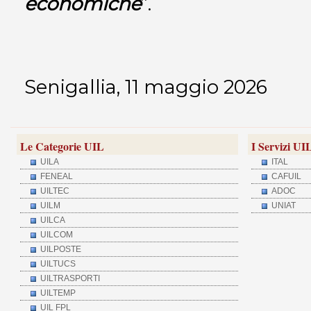
economiche
”.
Senigallia, 11 maggio 2026
Le Categorie UIL
I Servizi UI
UILA
ITAL
FENEAL
CAFUIL
UILTEC
ADOC
UILM
UNIAT
UILCA
UILCOM
UILPOSTE
UILTUCS
UILTRASPORTI
UILTEMP
UIL FPL