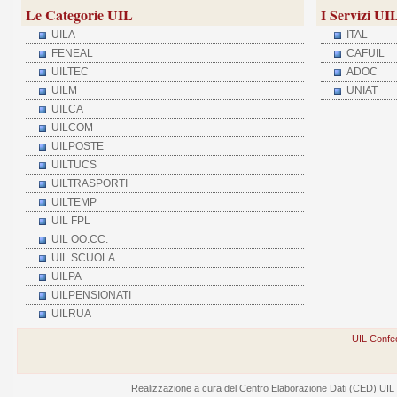
Le Categorie UIL
I Servizi UI
UILA
ITAL
FENEAL
CAFUIL
UILTEC
ADOC
UILM
UNIAT
UILCA
UILCOM
UILPOSTE
UILTUCS
UILTRASPORTI
UILTEMP
UIL FPL
UIL OO.CC.
UIL SCUOLA
UILPA
UILPENSIONATI
UILRUA
UIL Confed
Realizzazione a cura del Centro Elaborazione Dati (CED) UIL - V