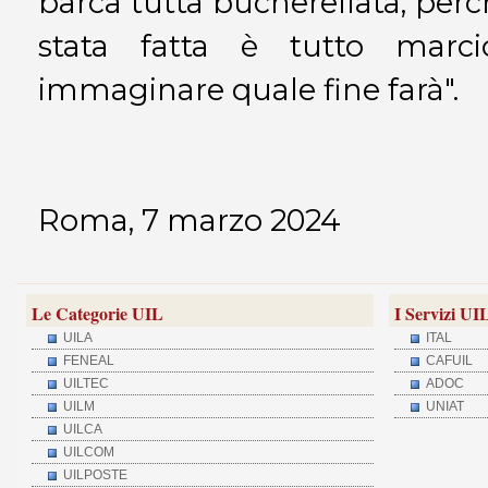
barca tutta bucherellata, perc
stata fatta è tutto marci
immaginare quale fine farà".
Roma, 7 marzo 2024
Le Categorie UIL
I Servizi UI
UILA
ITAL
FENEAL
CAFUIL
UILTEC
ADOC
UILM
UNIAT
UILCA
UILCOM
UILPOSTE