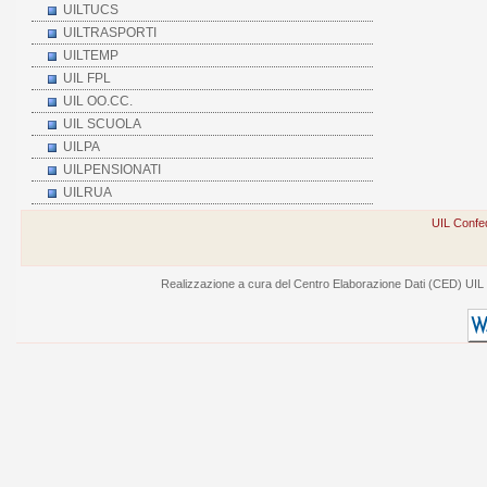
UILTUCS
UILTRASPORTI
UILTEMP
UIL FPL
UIL OO.CC.
UIL SCUOLA
UILPA
UILPENSIONATI
UILRUA
UIL Confed
Realizzazione a cura del Centro Elaborazione Dati (CED) UIL - V