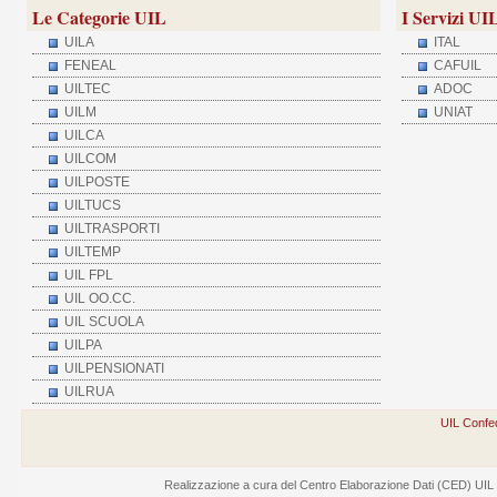
Le Categorie UIL
I Servizi UI
UILA
ITAL
FENEAL
CAFUIL
UILTEC
ADOC
UILM
UNIAT
UILCA
UILCOM
UILPOSTE
UILTUCS
UILTRASPORTI
UILTEMP
UIL FPL
UIL OO.CC.
UIL SCUOLA
UILPA
UILPENSIONATI
UILRUA
UIL Confed
Realizzazione a cura del Centro Elaborazione Dati (CED) UIL - V