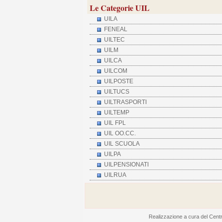
Le Categorie UIL
UILA
FENEAL
UILTEC
UILM
UILCA
UILCOM
UILPOSTE
UILTUCS
UILTRASPORTI
UILTEMP
UIL FPL
UIL OO.CC.
UIL SCUOLA
UILPA
UILPENSIONATI
UILRUA
Realizzazione a cura del Centro