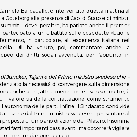
, Carmelo Barbagallo, è intervenuto questa mattina al
o a Goteborg alla presenza di Capi di Stato e di ministri
l summit – dove, peraltro, ha parlato anche il premier
 partecipato a un dibattito sulle cosiddette «buone
ferimento, in particolare, all´esperienza italiana nel
 della Uil ha voluto, poi, commentare anche la
peo dei diritti sociali avvenuta, per l’appunto, in
i Juncker, Tajani e del Primo ministro svedese che –
denziato la necessità di convergere sulla dimensione
avoro anche a chi, attualmente, ne è escluso. Inoltre, è
o il valore sia della contrattazione, come strumento
ll’autonomia delle parti. Infine, il Sindacato condivide
Juncker e dal Primo ministro svedese di presentare al
 proposta di un piano di azione del Pilastro. Insomma
ati fatti importanti passi avanti, ma occorrerà vigilare
solo un’enunciazione teorica».