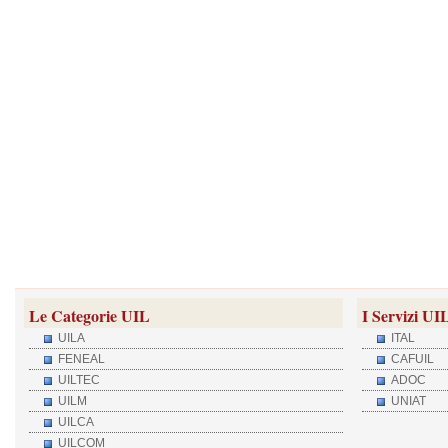
Le Categorie UIL
I Servizi UI
UILA
ITAL
FENEAL
CAFUIL
UILTEC
ADOC
UILM
UNIAT
UILCA
UILCOM