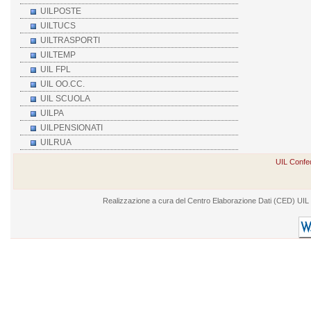
UILPOSTE
UILTUCS
UILTRASPORTI
UILTEMP
UIL FPL
UIL OO.CC.
UIL SCUOLA
UILPA
UILPENSIONATI
UILRUA
UIL Confed
Realizzazione a cura del Centro Elaborazione Dati (CED) UIL - V