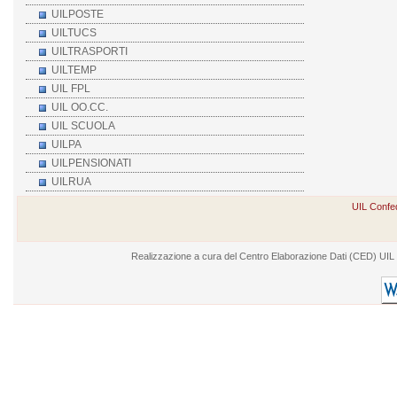
UILPOSTE
UILTUCS
UILTRASPORTI
UILTEMP
UIL FPL
UIL OO.CC.
UIL SCUOLA
UILPA
UILPENSIONATI
UILRUA
UIL Confed
Realizzazione a cura del Centro Elaborazione Dati (CED) UIL - V