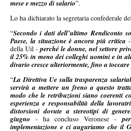
mese e mezzo di salario
”.
Lo ha dichiarato la segretaria confederale de
“
Secondo i dati dell’ultimo Rendiconto soc
Paese, la situazione è ancora più critica
-
della Uil -
perché le donne, nel settore pr
il 25% in meno dei colleghi uomini e in alc
divario cresce ulteriormente, fino a toccare
“
La Direttiva Ue sulla trasparenza salaria
servirà a mettere un freno a questo tratt
modo che le retribuzioni siano coerenti c
esperienza e responsabilità della lavoratr
distorsioni dovute a stereotipi di gen
giugno
- ha concluso Veronese -
pe
implementazione e ci auguriamo che il Go