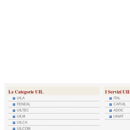
Le Categorie UIL
I Servizi UI
UILA
ITAL
FENEAL
CAFUIL
UILTEC
ADOC
UILM
UNIAT
UILCA
UILCOM