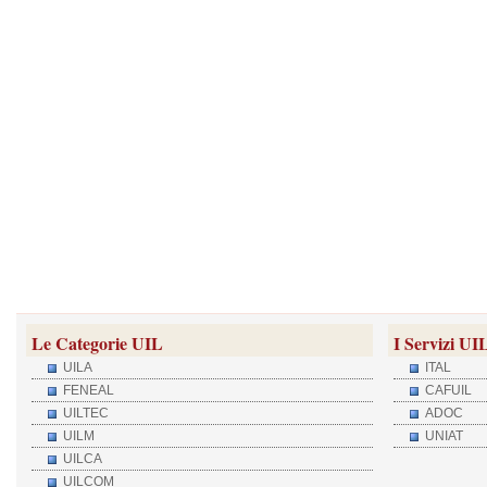
Le Categorie UIL
I Servizi UI
UILA
ITAL
FENEAL
CAFUIL
UILTEC
ADOC
UILM
UNIAT
UILCA
UILCOM