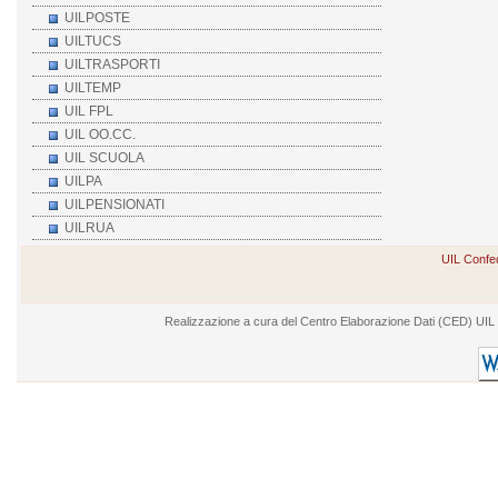
UILPOSTE
UILTUCS
UILTRASPORTI
UILTEMP
UIL FPL
UIL OO.CC.
UIL SCUOLA
UILPA
UILPENSIONATI
UILRUA
UIL Confed
Realizzazione a cura del Centro Elaborazione Dati (CED) UIL - V