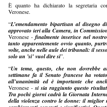
È quanto ha dichiarato la segretaria con
Veronese.
“
L’emendamento bipartisan al disegno di
approvato ieri alla Camera, in Commission
Veronese -
finalmente inserisce nel nost
tanto apparentemente ovvio quanto, purtro
volte, anche nelle aule dei tribunali: il ses
solo un ’sì’ vuol dire sì
”.
“
Un tema, questo, che non dovrebbe am
settimane fa il Senato francese ha votat
all’unanimità ed è importante che anc
Veronese -
si sia raggiunto questo risult
Tra pochi giorni cadrà la Giornata Interna
della violenza contro le donne: il miglior