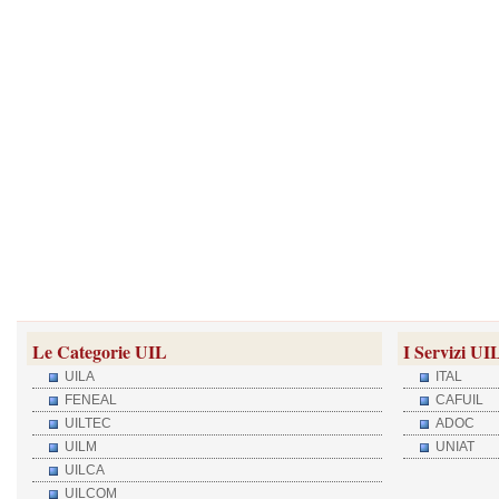
Le Categorie UIL
I Servizi UI
UILA
ITAL
FENEAL
CAFUIL
UILTEC
ADOC
UILM
UNIAT
UILCA
UILCOM