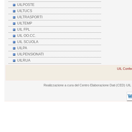
UILPOSTE
UILTUCS
UILTRASPORTI
UILTEMP
UIL FPL
UIL OO.CC.
UIL SCUOLA
UILPA
UILPENSIONATI
UILRUA
UIL Confed
Realizzazione a cura del Centro Elaborazione Dati (CED) UIL - V