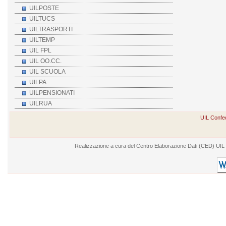
UILPOSTE
UILTUCS
UILTRASPORTI
UILTEMP
UIL FPL
UIL OO.CC.
UIL SCUOLA
UILPA
UILPENSIONATI
UILRUA
UIL Confed
Realizzazione a cura del Centro Elaborazione Dati (CED) UIL - V