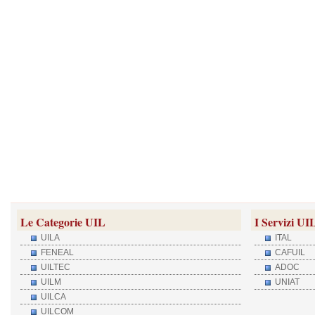
Le Categorie UIL
I Servizi UI
UILA
ITAL
FENEAL
CAFUIL
UILTEC
ADOC
UILM
UNIAT
UILCA
UILCOM