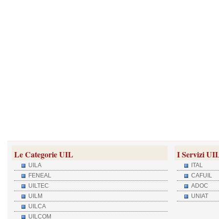
Le Categorie UIL
I Servizi UI
UILA
ITAL
FENEAL
CAFUIL
UILTEC
ADOC
UILM
UNIAT
UILCA
UILCOM