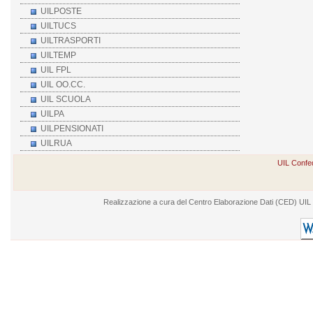
UILPOSTE
UILTUCS
UILTRASPORTI
UILTEMP
UIL FPL
UIL OO.CC.
UIL SCUOLA
UILPA
UILPENSIONATI
UILRUA
UIL Confed
Realizzazione a cura del Centro Elaborazione Dati (CED) UIL - V