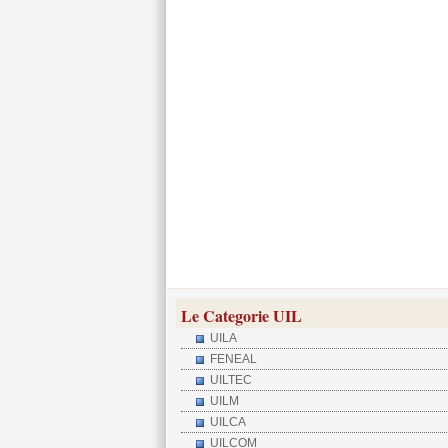
Le Categorie UIL
UILA
FENEAL
UILTEC
UILM
UILCA
UILCOM