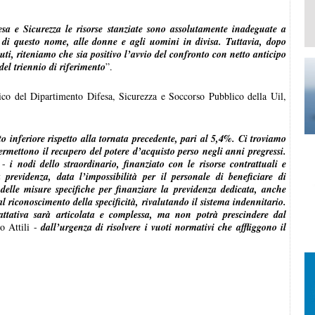
sa e Sicurezza le risorse stanziate sono assolutamente inadeguate a
 di questo nome, alle donne e agli uomini in divisa. Tuttavia, dopo
uti, riteniamo che sia positivo l’avvio del confronto con netto anticipo
 del triennio di riferimento
”.
tico del Dipartimento Difesa, Sicurezza e Soccorso Pubblico della Uil,
o inferiore rispetto alla tornata precedente, pari al 5,4%. Ci troviamo
ermettono il recupero del potere d’acquisto perso negli anni pregressi.
i -
i nodi dello straordinario, finanziato con le risorse contrattuali e
previdenza, data l’impossibilità per il personale di beneficiare di
 delle misure specifiche per finanziare la previdenza dedicata, anche
l riconoscimento della specificità, rivalutando il sistema indennitario.
attativa sarà articolata e complessa, ma non potrà prescindere dal
o Attili -
dall’urgenza di risolvere i vuoti normativi che affliggono il