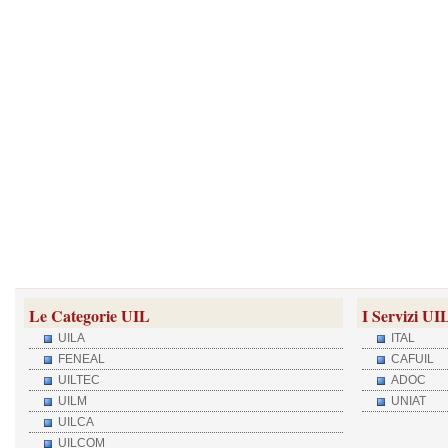
Le Categorie UIL
I Servizi UI
UILA
ITAL
FENEAL
CAFUIL
UILTEC
ADOC
UILM
UNIAT
UILCA
UILCOM