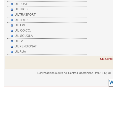
UILPOSTE
UILTUCS
UILTRASPORTI
UILTEMP
UIL FPL
UIL OO.CC.
UIL SCUOLA
UILPA
UILPENSIONATI
UILRUA
UIL Confed
Realizzazione a cura del Centro Elaborazione Dati (CED) UIL - V