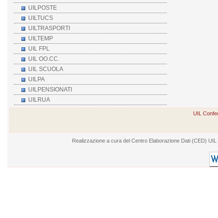
UILPOSTE
UILTUCS
UILTRASPORTI
UILTEMP
UIL FPL
UIL OO.CC.
UIL SCUOLA
UILPA
UILPENSIONATI
UILRUA
UIL Confed
Realizzazione a cura del Centro Elaborazione Dati (CED) UIL - V