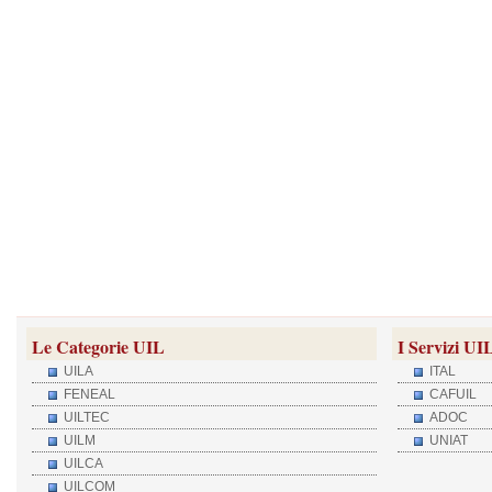
Le Categorie UIL
I Servizi UI
UILA
ITAL
FENEAL
CAFUIL
UILTEC
ADOC
UILM
UNIAT
UILCA
UILCOM