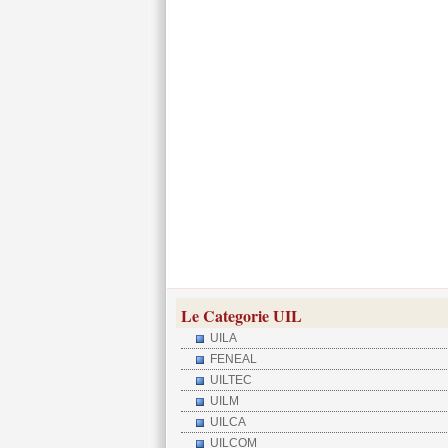
Le Categorie UIL
UILA
FENEAL
UILTEC
UILM
UILCA
UILCOM