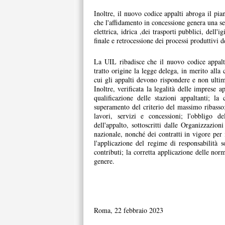
Inoltre, il nuovo codice appalti abroga il pian
che l'affidamento in concessione genera una seri
elettrica, idrica ,dei trasporti pubblici, dell'
finale e retrocessione dei processi produttivi d
La UIL ribadisce che il nuovo codice appalti
tratto origine la legge delega, in merito alla 
cui gli appalti devono rispondere e non ultim
Inoltre, verificata la legalità delle imprese a
qualificazione delle stazioni appaltanti; la
superamento del criterio del massimo ribasso; 
lavori, servizi e concessioni; l'obbligo del
dell'appalto, sottoscritti dalle Organizzazio
nazionale, nonché dei contratti in vigore per 
l'applicazione del regime di responsabilità
contributi; la corretta applicazione delle norme
genere.
Roma, 22 febbraio 2023