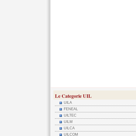
Le Categorie UIL
UILA
FENEAL
UILTEC
UILM
UILCA
UILCOM