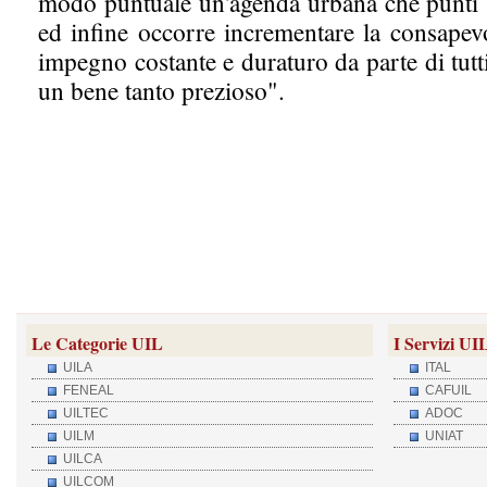
modo puntuale un'agenda urbana che punti su
ed infine occorre incrementare la consapevo
impegno costante e duraturo da parte di tutti
un bene tanto prezioso".
Le Categorie UIL
I Servizi UI
UILA
ITAL
FENEAL
CAFUIL
UILTEC
ADOC
UILM
UNIAT
UILCA
UILCOM