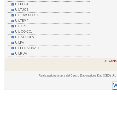
UILPOSTE
UILTUCS
UILTRASPORTI
UILTEMP
UIL FPL
UIL OO.CC.
UIL SCUOLA
UILPA
UILPENSIONATI
UILRUA
UIL Confed
Realizzazione a cura del Centro Elaborazione Dati (CED) UIL - V