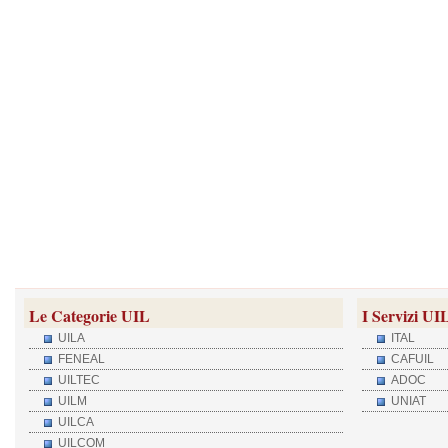
Le Categorie UIL
I Servizi UI
UILA
ITAL
FENEAL
CAFUIL
UILTEC
ADOC
UILM
UNIAT
UILCA
UILCOM