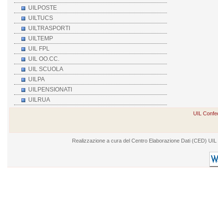
UILPOSTE
UILTUCS
UILTRASPORTI
UILTEMP
UIL FPL
UIL OO.CC.
UIL SCUOLA
UILPA
UILPENSIONATI
UILRUA
UIL Confed
Realizzazione a cura del Centro Elaborazione Dati (CED) UIL - V