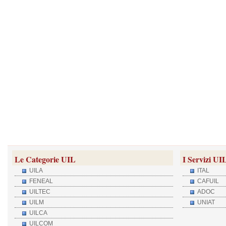
Le Categorie UIL
I Servizi UI
UILA
ITAL
FENEAL
CAFUIL
UILTEC
ADOC
UILM
UNIAT
UILCA
UILCOM