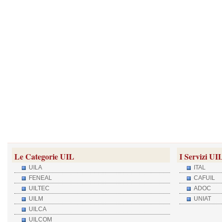
Le Categorie UIL
I Servizi UI
UILA
ITAL
FENEAL
CAFUIL
UILTEC
ADOC
UILM
UNIAT
UILCA
UILCOM