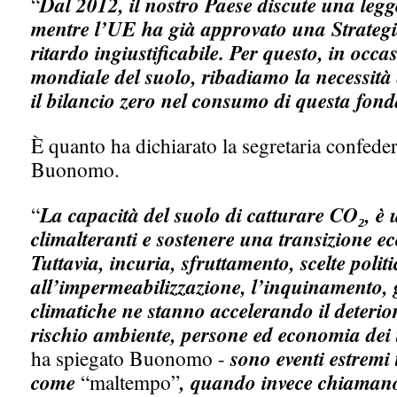
“
Dal 2012, il nostro Paese discute una leg
mentre l’UE ha già approvato una Strateg
ritardo ingiustificabile. Per questo, in occ
mondiale del suolo, ribadiamo la necessità
il bilancio zero nel consumo di questa fon
È quanto ha dichiarato la segretaria confeder
Buonomo.
“
La capacità del suolo di catturare CO₂, è u
climalteranti e sostenere una transizione ec
Tuttavia, incuria, sfruttamento, scelte politi
all’impermeabilizzazione, l’inquinamento, gl
climatiche ne stanno accelerando il deteri
rischio ambiente, persone ed economia dei 
ha spiegato Buonomo -
sono eventi estremi 
come
“maltempo”
, quando invece chiamano