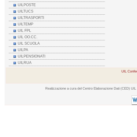
UILPOSTE
UILTUCS
UILTRASPORTI
UILTEMP
UIL FPL
UIL OO.CC.
UIL SCUOLA
UILPA
UILPENSIONATI
UILRUA
UIL Confed
Realizzazione a cura del Centro Elaborazione Dati (CED) UIL - V