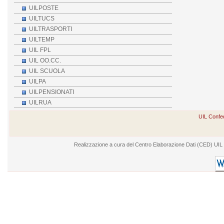
UILPOSTE
UILTUCS
UILTRASPORTI
UILTEMP
UIL FPL
UIL OO.CC.
UIL SCUOLA
UILPA
UILPENSIONATI
UILRUA
UIL Confed
Realizzazione a cura del Centro Elaborazione Dati (CED) UIL - V