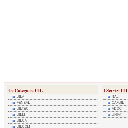
Le Categorie UIL
I Servizi UI
UILA
ITAL
FENEAL
CAFUIL
UILTEC
ADOC
UILM
UNIAT
UILCA
UILCOM