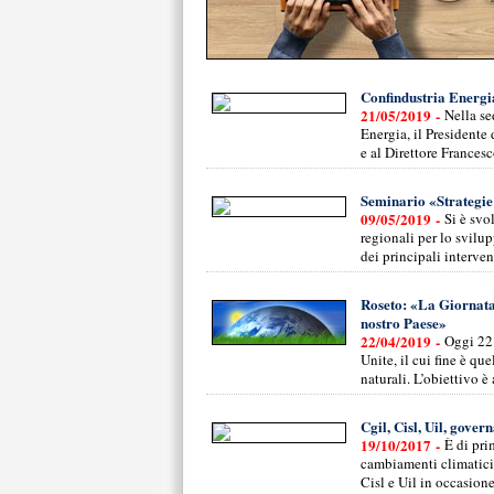
Confindustria Energia
21/05/2019 -
Nella se
Energia, il Presidente
e al Direttore Francesc
Seminario «Strategie 
09/05/2019 -
Si è svo
regionali per lo svilu
dei principali interven
Roseto: «La Giornata
nostro Paese»
22/04/2019 -
Oggi 22 
Unite, il cui fine è qu
naturali. L’obiettivo è
Cgil, Cisl, Uil, gover
19/10/2017 -
È di pri
cambiamenti climatici 
Cisl e Uil in occasion