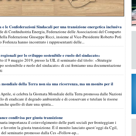
 e le Confederazioni Sindacali per una transizione energetica inclusiva
de di Confindustria Energia, Federazione delle Associazioni del Comparto
 della Federazione Giuseppe Ricci, insieme al Vice-Presidente Roberto Potì
o Forlenza hanno incontrato i rappresentanti delle...
regionali per lo sviluppo sostenibile e ruolo del sindacato»
lto il 9 maggio 2019, presso la UIL il seminario dal titolo: «Strategie
ppo sostenibile e ruolo del sindacato» di cui forniamo una documentazione
ti
 mondiale della Terra non sia una ricorrenza, ma un monito per il
Aprile, si celebra la Giornata Mondiale della Terra promossa dalle Nazioni
ello di eradicare il degrado ambientale e di conservare e tutelare le risorse
 anche quello di dare una spinta...
nance condivisa per giusta transizione
maria importanza il coinvolgimento delle parti sociali per fronteggiare i
e favorire la giusta transizione. É il monito lanciato quest´oggi da Cgil,
e del seminario promosso dalla Ces «Follow-up...