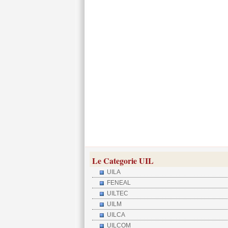
Le Categorie UIL
UILA
FENEAL
UILTEC
UILM
UILCA
UILCOM