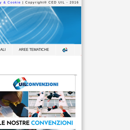
y & Cookie
| Copyright® CED UIL - 2016
ALI
AREE TEMATICHE
->