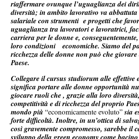
riaffermare ovunque l’uguaglianza dei diritt
diversità; in ambito lavorativo va abbattuta 
salariale con strumenti e progetti che favo
uguaglianza tra lavoratori e lavoratrici, fac
carriera per le donne e, conseguentemente,
loro condizioni economiche. Siamo del p
ricchezza delle donne non può che giovare
Paese.
Collegare il cursus studiorum alle effettive
significa portare alle donne opportunità n
giocare ruoli che , grazie alla loro diversit
competitività e di ricchezza del proprio Pae
mondo più
“economicamente evoluto”
sia e
forte difficoltà. Inoltre, in un’ottica di sal
così gravemente compromesso, sarebbe il cas
sviluppo della green economy come bacino p