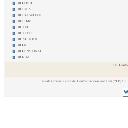
UILPOSTE
UILTUCS
UILTRASPORTI
UILTEMP
UIL FPL
UIL OO.CC.
UIL SCUOLA
UILPA
UILPENSIONATI
UILRUA
UIL Confed
Realizzazione a cura del Centro Elaborazione Dati (CED) UIL - V