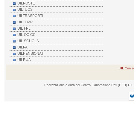
UILPOSTE
UILTUCS
UILTRASPORTI
UILTEMP
UIL FPL
UIL OO.CC.
UIL SCUOLA
UILPA
UILPENSIONATI
UILRUA
UIL Confed
Realizzazione a cura del Centro Elaborazione Dati (CED) UIL - V