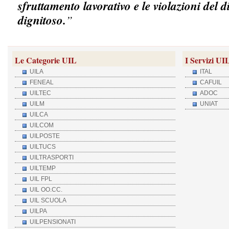
sfruttamento lavorativo e le violazioni del d
dignitoso.
”
Le Categorie UIL
I Servizi UI
UILA
ITAL
FENEAL
CAFUIL
UILTEC
ADOC
UILM
UNIAT
UILCA
UILCOM
UILPOSTE
UILTUCS
UILTRASPORTI
UILTEMP
UIL FPL
UIL OO.CC.
UIL SCUOLA
UILPA
UILPENSIONATI