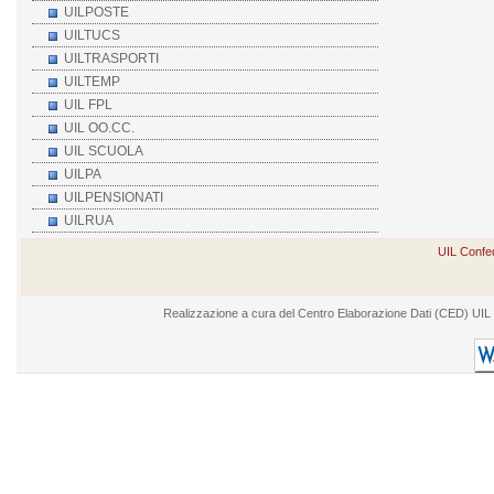
UILPOSTE
UILTUCS
UILTRASPORTI
UILTEMP
UIL FPL
UIL OO.CC.
UIL SCUOLA
UILPA
UILPENSIONATI
UILRUA
UIL Confed
Realizzazione a cura del Centro Elaborazione Dati (CED) UIL - V