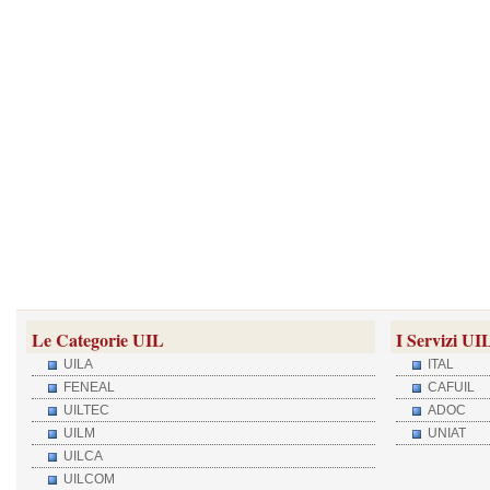
Le Categorie UIL
I Servizi UI
UILA
ITAL
FENEAL
CAFUIL
UILTEC
ADOC
UILM
UNIAT
UILCA
UILCOM