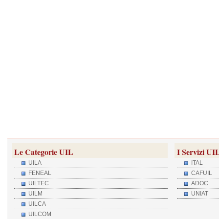
Le Categorie UIL
I Servizi UI
UILA
ITAL
FENEAL
CAFUIL
UILTEC
ADOC
UILM
UNIAT
UILCA
UILCOM