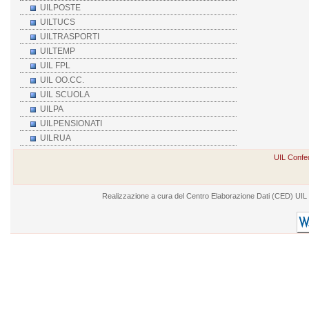
UILPOSTE
UILTUCS
UILTRASPORTI
UILTEMP
UIL FPL
UIL OO.CC.
UIL SCUOLA
UILPA
UILPENSIONATI
UILRUA
UIL Confed
Realizzazione a cura del Centro Elaborazione Dati (CED) UIL - V