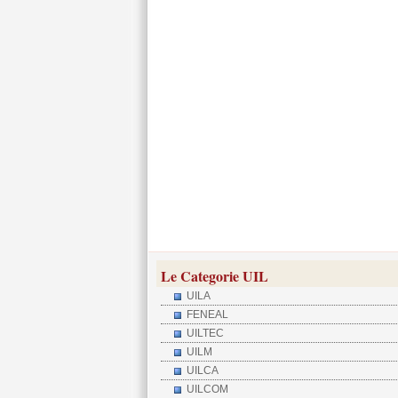
Le Categorie UIL
UILA
FENEAL
UILTEC
UILM
UILCA
UILCOM