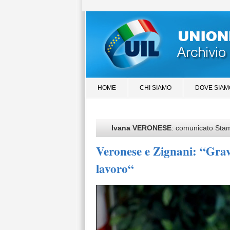
HOME
CHI SIAMO
DOVE SIAM
Ivana VERONESE
: comunicato Sta
Veronese e Zignani: “Grave
lavoro“