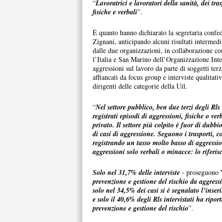
“
Lavoratrici e lavoratori della sanità, dei tra
fisiche e verbali
”.
È quanto hanno dichiarato la segretaria confede
Zignani, anticipando alcuni risultati intermedi
dalle due organizzazioni, in collaborazione con
l’Italia e San Marino dell’Organizzazione Inte
aggressioni sul lavoro da parte di soggetti terzi
affiancati da focus group e interviste qualitativ
dirigenti delle categorie della Uil.
“
Nel settore pubblico, ben due terzi degli Rls
registrati episodi di aggressioni, fisiche o ve
privato. Il settore più colpito è fuor di dubb
di casi di aggressione. Seguono i trasporti, c
registrando un tasso molto basso di aggression
aggressioni solo verbali o minacce: lo riferisc
Solo nel 31,7% delle interviste
- proseguono 
prevenzione e gestione del rischio da aggress
solo nel 34,5% dei casi si è segnalato l’inse
e solo il 40,6% degli Rls intervistati ha ripor
prevenzione e gestione del rischio
”.