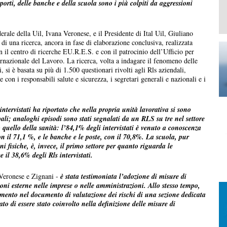
sporti, delle banche e della scuola sono i più colpiti da aggressioni
rale della Uil, Ivana Veronese, e il Presidente di Ital Uil, Giuliano
 di una ricerca, ancora in fase di elaborazione conclusiva, realizzata
 il centro di ricerche EU.R.E.S. e con il patrocinio dell’Ufficio per
rnazionale del Lavoro. La ricerca, volta a indagare il fenomeno delle
, si è basata su più di 1.500 questionari rivolti agli Rls aziendali,
e con i responsabili salute e sicurezza, i segretari generali e nazionali e i
 intervistati ha riportato che nella propria unità lavorativa si sono
rbali; analoghi episodi sono stati segnalati da un RLS su tre nel settore
io quello della sanità: l’84,1% degli intervistati è venuto a conoscenza
on il 71,1 %, e le banche e le poste, con il 70,8%. La scuola, pur
i fisiche, è, invece, il primo settore per quanto riguarda le
e il 38,6% degli Rls intervistati.
Veronese e Zignani -
è stata testimoniata l’adozione di misure di
ioni esterne nelle imprese o nelle amministrazioni. Allo stesso tempo,
rimento nel documento di valutazione dei rischi di una sezione dedicata
tato di essere stato coinvolto nella definizione delle misure di