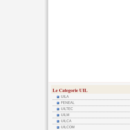
Le Categorie UIL
UILA
FENEAL
UILTEC
UILM
UILCA
UILCOM