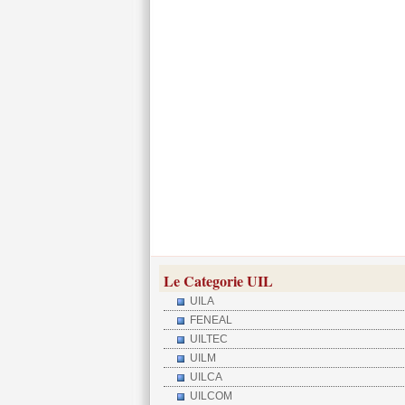
Le Categorie UIL
UILA
FENEAL
UILTEC
UILM
UILCA
UILCOM