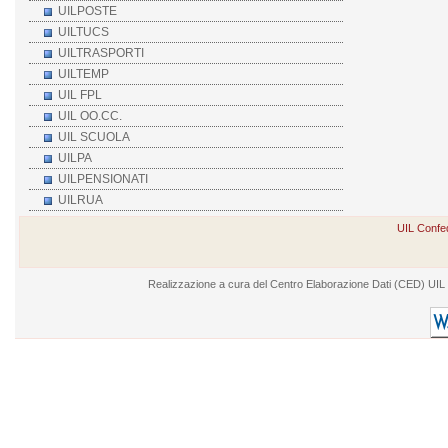
UILPOSTE
UILTUCS
UILTRASPORTI
UILTEMP
UIL FPL
UIL OO.CC.
UIL SCUOLA
UILPA
UILPENSIONATI
UILRUA
UIL Confed
Realizzazione a cura del Centro Elaborazione Dati (CED) UIL - V