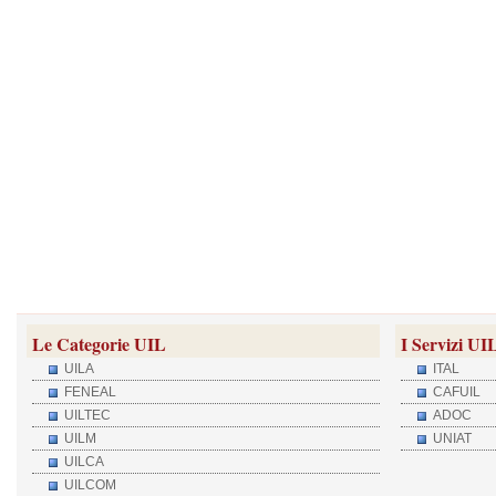
Le Categorie UIL
I Servizi UI
UILA
ITAL
FENEAL
CAFUIL
UILTEC
ADOC
UILM
UNIAT
UILCA
UILCOM