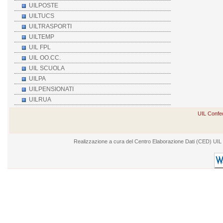
UILPOSTE
UILTUCS
UILTRASPORTI
UILTEMP
UIL FPL
UIL OO.CC.
UIL SCUOLA
UILPA
UILPENSIONATI
UILRUA
UIL Confed
Realizzazione a cura del Centro Elaborazione Dati (CED) UIL - V