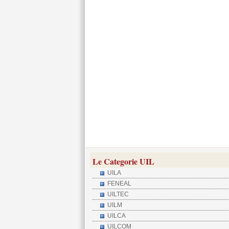
Le Categorie UIL
UILA
FENEAL
UILTEC
UILM
UILCA
UILCOM