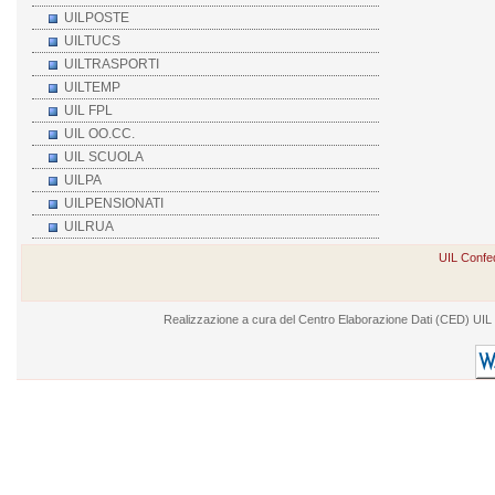
UILPOSTE
UILTUCS
UILTRASPORTI
UILTEMP
UIL FPL
UIL OO.CC.
UIL SCUOLA
UILPA
UILPENSIONATI
UILRUA
UIL Confed
Realizzazione a cura del Centro Elaborazione Dati (CED) UIL - V