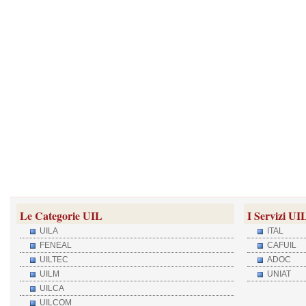
Le Categorie UIL
I Servizi UI
UILA
ITAL
FENEAL
CAFUIL
UILTEC
ADOC
UILM
UNIAT
UILCA
UILCOM